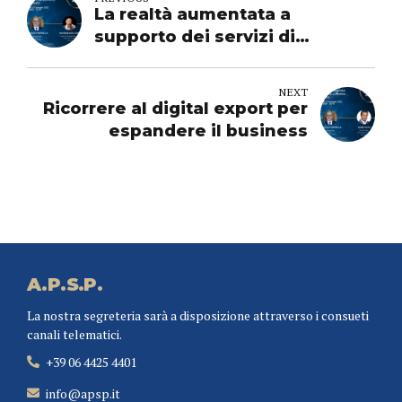
La realtà aumentata a
supporto dei servizi di
pagamento
NEXT
Ricorrere al digital export per
espandere il business
A.P.S.P.
La nostra segreteria sarà a disposizione attraverso i consueti
canali telematici.
+39 06 4425 4401
info@apsp.it