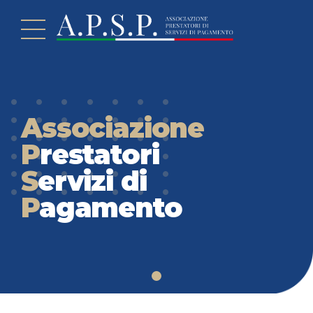
Associazione
P
restatori
S
ervizi di
P
agamento