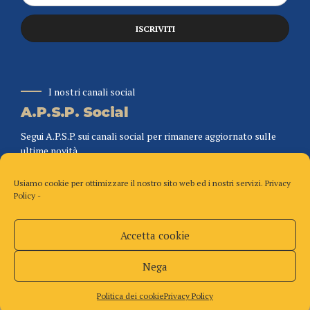
I nostri canali social
A.P.S.P. Social
Segui A.P.S.P. sui canali social per rimanere aggiornato sulle
ultime novità.
Usiamo cookie per ottimizzare il nostro sito web ed i nostri servizi.
Privacy
Policy
-
Accetta cookie
Copyright A.P.S.P. – Tutti i diritti riservati
Home
Chi siamo
Organigramma
Torna in alto
Nega
Politica dei cookie (UE)
Privacy Policy
Politica dei cookie
Privacy Policy