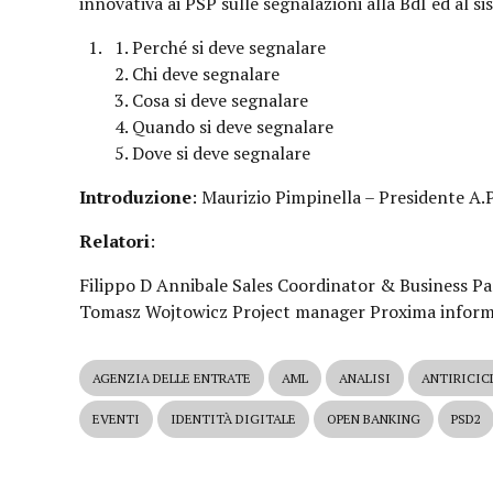
innovativa ai PSP sulle segnalazioni alla BdI ed al s
Perché si deve segnalare
Chi deve segnalare
Cosa si deve segnalare
Quando si deve segnalare
Dove si deve segnalare
Introduzione
: Maurizio Pimpinella – Presidente A.P
Relatori
:
Filippo D Annibale Sales Coordinator & Business P
Tomasz Wojtowicz Project manager Proxima informa
AGENZIA DELLE ENTRATE
AML
ANALISI
ANTIRICIC
EVENTI
IDENTITÀ DIGITALE
OPEN BANKING
PSD2