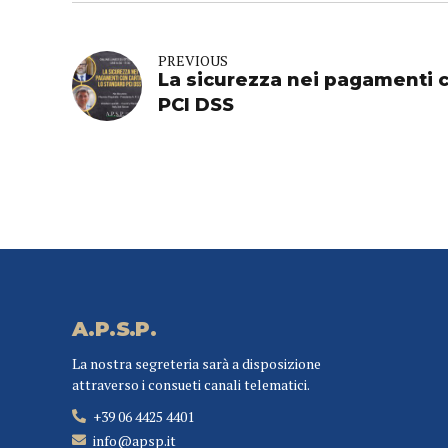
PREVIOUS
La sicurezza nei pagamenti c
PCI DSS
A.P.S.P.
La nostra segreteria sarà a disposizione
attraverso i consueti canali telematici.
+39 06 4425 4401
info@apsp.it