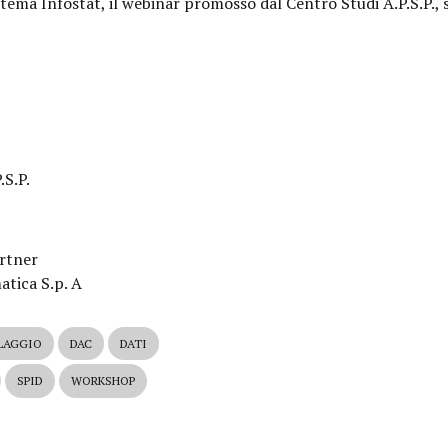
istema Infostat, il webinar promosso dal Centro Studi A.P.S.P., 
.S.P.
artner
tica S.p. A
LAGGIO
DAC
DATI
SPID
WORKSHOP