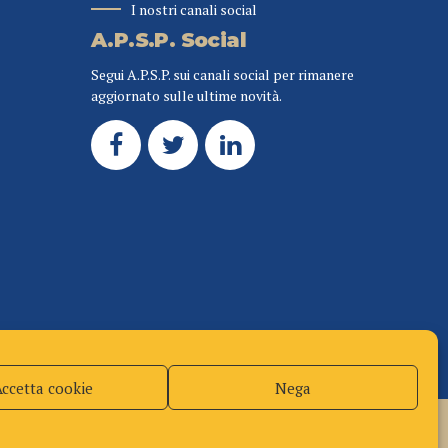
I nostri canali social
A.P.S.P. Social
Segui A.P.S.P. sui canali social per rimanere
aggiornato sulle ultime novità.
Accetta cookie
Nega
Politica dei cookie (UE)
Privacy Policy