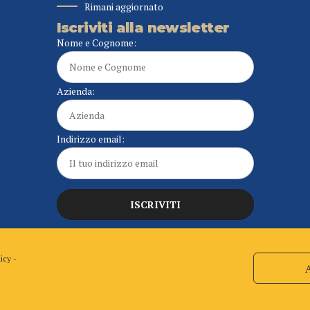
Rimani aggiornato
Iscriviti alla newsletter
Nome e Cognome:
Azienda:
Indirizzo email:
licy
-
Home
Chi siamo
Organigramma
Torna in alto