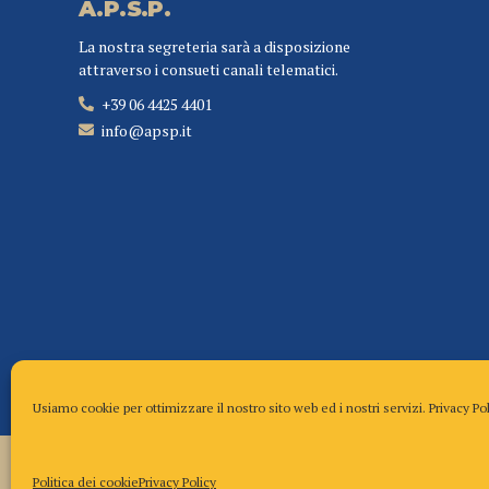
A.P.S.P.
La nostra segreteria sarà a disposizione
attraverso i consueti canali telematici.
+39 06 4425 4401
info@apsp.it
Usiamo cookie per ottimizzare il nostro sito web ed i nostri servizi.
Privacy Po
Copyright A.P.S.P. – Tutti i diritti riservati
Politica dei cookie
Privacy Policy