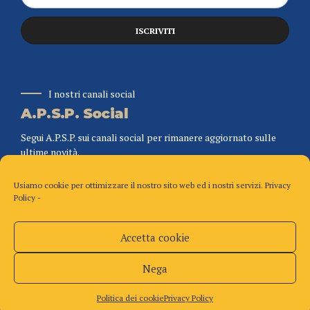
I nostri canali social
A.P.S.P. Social
Segui A.P.S.P. sui canali social per rimanere aggiornato sulle
ultime novità.
Usiamo cookie per ottimizzare il nostro sito web ed i nostri servizi.
Privacy
Policy
-
Accetta cookie
Copyright A.P.S.P. – Tutti i diritti riservati
Home
Chi siamo
Organigramma
Torna in alto
Nega
Politica dei cookie (UE)
Privacy Policy
Politica dei cookie
Privacy Policy