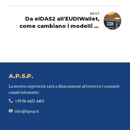
inclusione e interoperabilità al
centro del dibattito
NEXT
Da eIDAS2 all'EUDIWallet,
come cambiano i modelli di
business in ambito finanziario
A.P.S.P.
La nostra segreteria sarà a disposizione attraverso i consueti
canali telematici.
+39 06 4425 4401
info@apsp.it