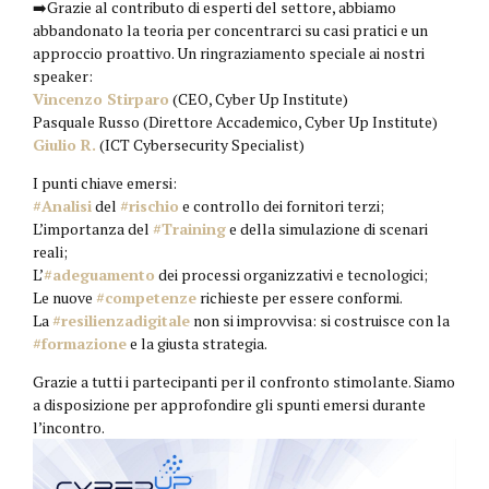
➡️Grazie al contributo di esperti del settore, abbiamo
abbandonato la teoria per concentrarci su casi pratici e un
approccio proattivo. Un ringraziamento speciale ai nostri
speaker:
Vincenzo Stirparo
(CEO, Cyber Up Institute)
Pasquale Russo (Direttore Accademico, Cyber Up Institute)
Giulio R.
(ICT Cybersecurity Specialist)
I punti chiave emersi:
#Analisi
del
#rischio
e controllo dei fornitori terzi;
L’importanza del
#Training
e della simulazione di scenari
reali;
L’
#adeguamento
dei processi organizzativi e tecnologici;
Le nuove
#competenze
richieste per essere conformi.
La
#resilienzadigitale
non si improvvisa: si costruisce con la
#formazione
e la giusta strategia.
Grazie a tutti i partecipanti per il confronto stimolante. Siamo
a disposizione per approfondire gli spunti emersi durante
l’incontro.