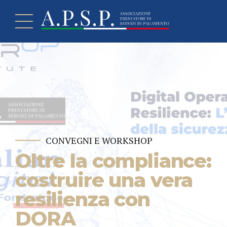
CONVEGNI E WORKSHOP
Oltre la compliance:
costruire una vera
resilienza con
DORA