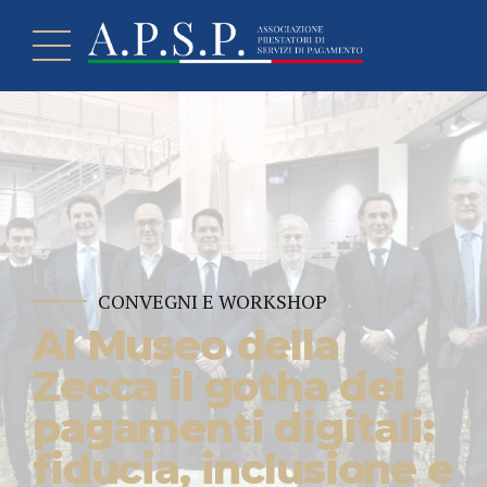
CONVEGNI E WORKSHOP
Al Museo della
Zecca il gotha dei
pagamenti digitali:
fiducia, inclusione e