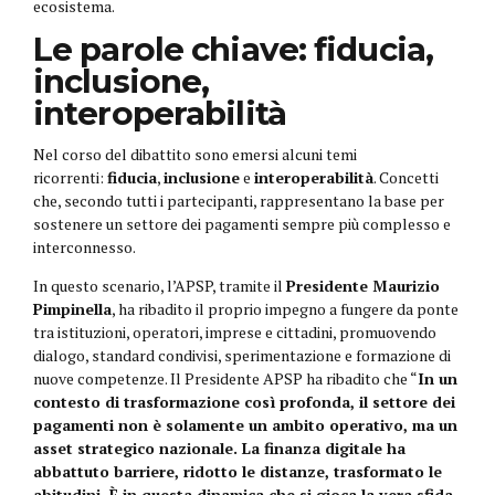
ecosistema.
Le parole chiave: fiducia,
inclusione,
interoperabilità
Nel corso del dibattito sono emersi alcuni temi
ricorrenti:
fiducia
,
inclusione
e
interoperabilità
. Concetti
che, secondo tutti i partecipanti, rappresentano la base per
sostenere un settore dei pagamenti sempre più complesso e
interconnesso.
In questo scenario, l’APSP, tramite il
Presidente Maurizio
Pimpinella
, ha ribadito il proprio impegno a fungere da ponte
tra istituzioni, operatori, imprese e cittadini, promuovendo
dialogo, standard condivisi, sperimentazione e formazione di
nuove competenze. Il Presidente APSP ha ribadito che “
In un
contesto di trasformazione così profonda, il settore dei
pagamenti non è solamente un ambito operativo, ma un
asset strategico nazionale.
La finanza digitale ha
abbattuto barriere, ridotto le distanze, trasformato le
abitudini, È in questa dinamica che si gioca la vera sfida