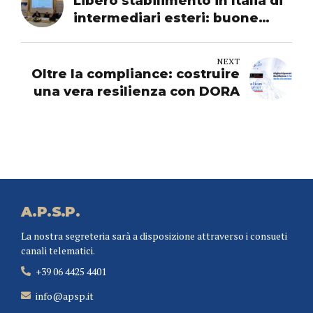
Libero stabilimento in Italia di
intermediari esteri: buone
prassi, adempimenti e
compliance di vigilanza
NEXT
Oltre la compliance: costruire
una vera resilienza con DORA
A.P.S.P.
La nostra segreteria sarà a disposizione attraverso i consueti
canali telematici.
+39 06 4425 4401
info@apsp.it