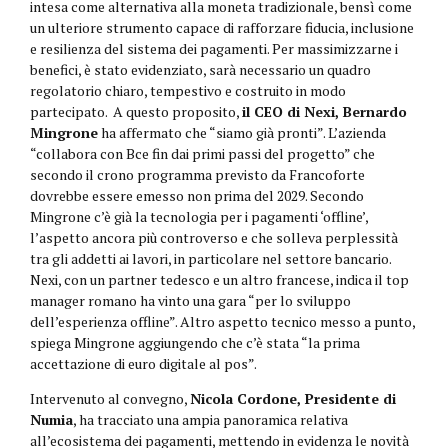
intesa come alternativa alla moneta tradizionale, bensì come
un ulteriore strumento capace di rafforzare fiducia, inclusione
e resilienza del sistema dei pagamenti. Per massimizzarne i
benefici, è stato evidenziato, sarà necessario un quadro
regolatorio chiaro, tempestivo e costruito in modo
partecipato. A questo proposito,
il CEO di Nexi, Bernardo
Mingrone
ha affermato che “siamo già pronti”. L’azienda
“collabora con Bce fin dai primi passi del progetto” che
secondo il crono programma previsto da Francoforte
dovrebbe essere emesso non prima del 2029. Secondo
Mingrone c’è già la tecnologia per i pagamenti ‘offline’,
l’aspetto ancora più controverso e che solleva perplessità
tra gli addetti ai lavori, in particolare nel settore bancario.
Nexi, con un partner tedesco e un altro francese, indica il top
manager romano ha vinto una gara “per lo sviluppo
dell’esperienza offline”. Altro aspetto tecnico messo a punto,
spiega Mingrone aggiungendo che c’è stata “la prima
accettazione di euro digitale al pos”.
Intervenuto al convegno,
Nicola Cordone, Presidente di
Numia
, ha tracciato una ampia panoramica relativa
all’ecosistema dei pagamenti, mettendo in evidenza le novità