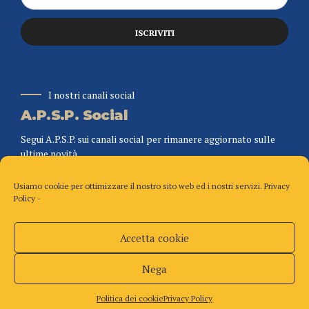
I nostri canali social
A.P.S.P. Social
Segui A.P.S.P. sui canali social per rimanere aggiornato sulle
ultime novità.
Usiamo cookie per ottimizzare il nostro sito web ed i nostri servizi.
Privacy
Policy
-
Accetta cookie
Copyright A.P.S.P. – Tutti i diritti riservati
Home
Chi siamo
Organigramma
Torna in alto
Nega
Politica dei cookie (UE)
Privacy Policy
Politica dei cookie
Privacy Policy