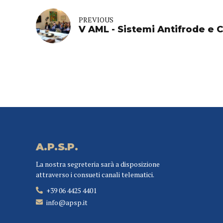
PREVIOUS
V AML - Sistemi Antifrode e 
A.P.S.P.
La nostra segreteria sarà a disposizione
attraverso i consueti canali telematici.
+39 06 4425 4401
info@apsp.it